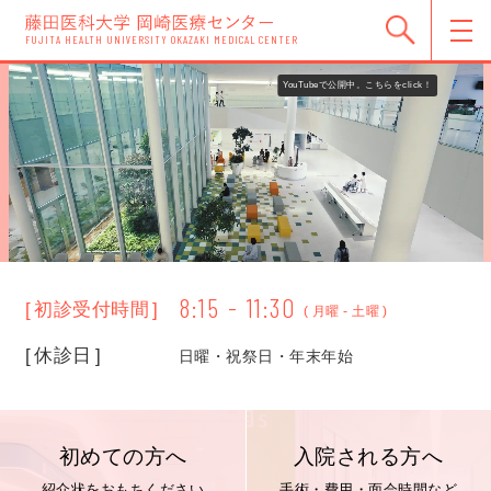
FUJITA HEALTH UNIVERSITY OKAZAKI MEDICAL CENTER
YouTubeで公開中。こちらをclick！
8:15 - 11:30
初診受付時間
月曜 - 土曜
休診日
日曜・祝祭日・年末年始
初めての方へ
入院される方へ
紹介状をおもちください
手術・費用・面会時間など